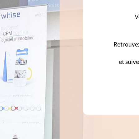
V
Retrouve
et suiv