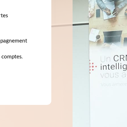
rtes
ompagnement
s comptes.