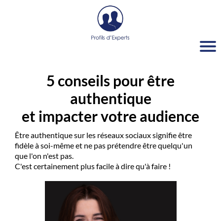
A
c
c
u
ei
l
5 conseils pour être
J
authentique
e
v
o
et impacter votre audience
u
s
Être authentique sur les réseaux sociaux signifie être
a
c
fidèle à soi-même et ne pas prétendre être quelqu'un
c
que l'on n'est pas.
o
C'est certainement plus facile à dire qu'à faire !
m
p
a
g
n
e